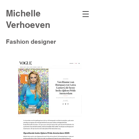
Michelle
Verhoeven
Fashion designer